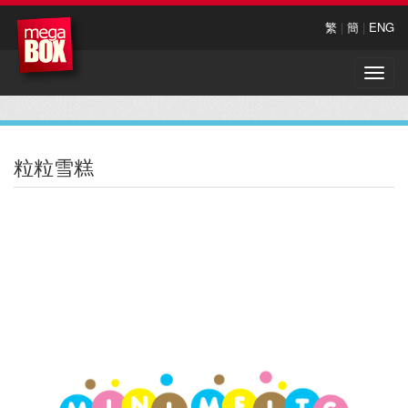
繁
|
簡
|
ENG
Toggle
naviga
粒粒雪糕