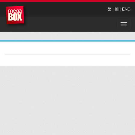
繁
|
簡
|
ENG
Toggle
naviga