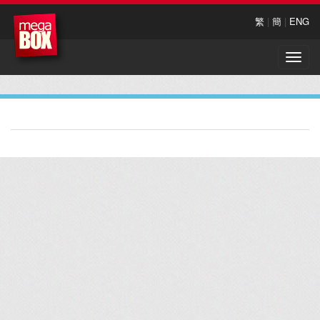
繁
|
簡
|
ENG
Toggle
naviga