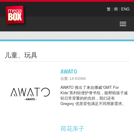
繁
|
簡
|
ENG
Toggle
naviga
儿童、玩具
AWATO
位置: L9 KIOSK
AWATO 推出了来自挪威“GMT For
Kids”系列轻便护脊书包，能帮助孩子减
轻日常背重的的负担，我们还有
Gregory 优质背包满足不同用家需求。
荷花亲子