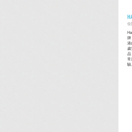
H
位置
H
牌
港
歲
品
常
驗