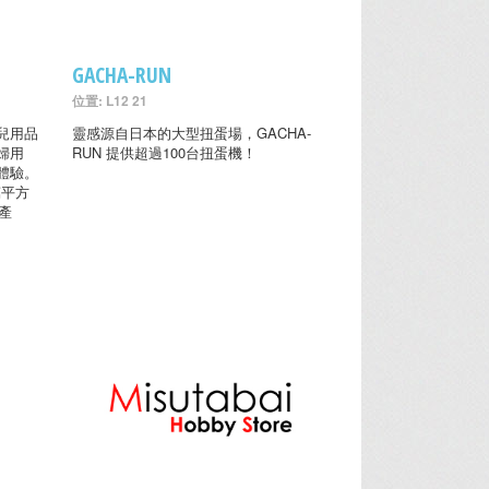
GACHA-RUN
位置: L12 21
兒用品
靈感源自日本的大型扭蛋場，GACHA-
婦用
RUN 提供超過100台扭蛋機！
體驗。
萬平方
產