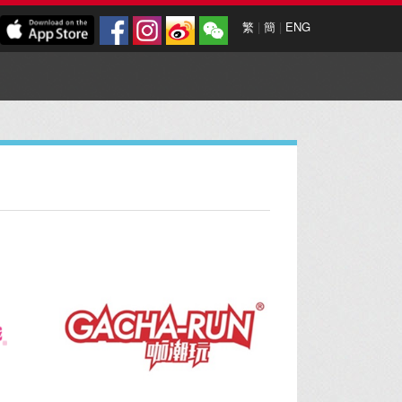
繁
|
簡
|
ENG