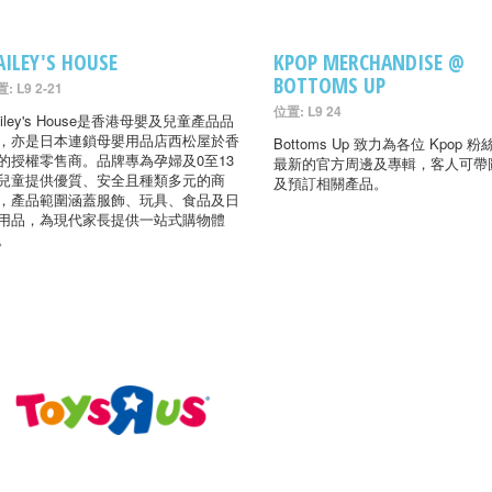
AILEY'S HOUSE
KPOP MERCHANDISE @
BOTTOMS UP
: L9 2-21
位置: L9 24
ailey's House是香港母嬰及兒童產品品
，亦是日本連鎖母嬰用品店西松屋於香
Bottoms Up 致力為各位 Kpop 
的授權零售商。品牌專為孕婦及0至13
最新的官方周邊及專輯，客人可帶
兒童提供優質、安全且種類多元的商
及預訂相關產品。
，產品範圍涵蓋服飾、玩具、食品及日
用品，為現代家長提供一站式購物體
。