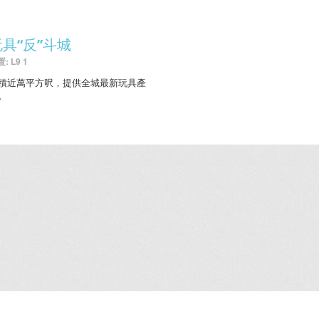
玩具“反”斗城
: L9 1
積近萬平方呎，提供全城最新玩具產
。