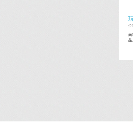
位置
面
品