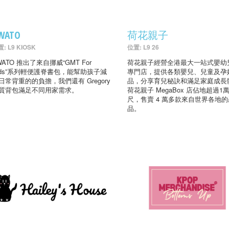
WATO
荷花親子
: L9 KIOSK
位置: L9 26
WATO 推出了來自挪威“GMT For
荷花親子經營全港最大一站式嬰幼
ids”系列輕便護脊書包，能幫助孩子減
專門店，提供各類嬰兒、兒童及孕
日常背重的的負擔，我們還有 Gregory
品，分享育兒秘訣和滿足家庭成長
質背包滿足不同用家需求。
荷花親子 MegaBox 店佔地超過1
尺，售賣 4 萬多款來自世界各地的
品。