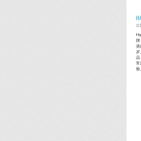
H
位置
H
牌
港
岁
品
常
验