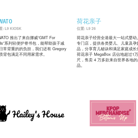
WATO
荷花亲子
: L9 KIOSK
位置: L9 26
WATO 推出了来自挪威“GMT For
荷花亲子经营全港最大一站式婴幼
ids”系列轻便护脊书包，能帮助孩子减
专门店，提供各类婴儿、儿童及孕
日常背重的的负担，我们还有 Gregory
品，分享育儿秘诀和满足家庭成长
质背包满足不同用家需求。
荷花亲子 MegaBox 店佔地超过1
尺，售卖 4 万多款来自世界各地的
品。