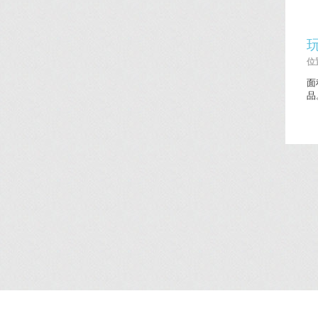
位置
面
品