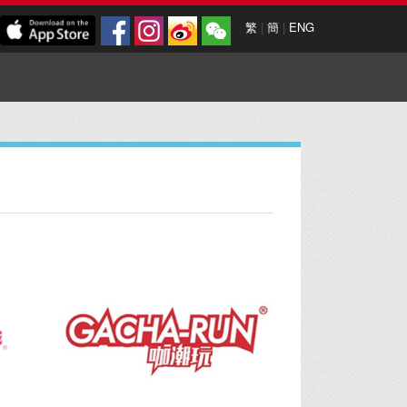
繁
|
簡
|
ENG