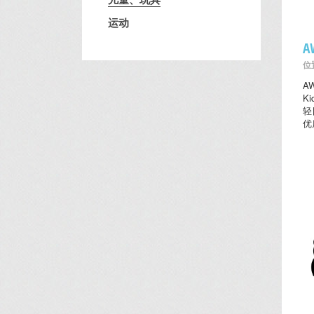
运动
A
位置
A
K
轻
优