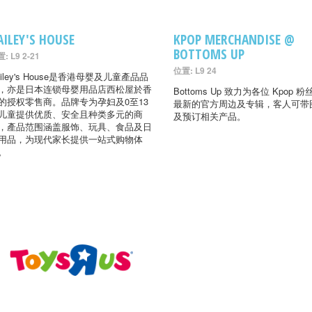
AILEY'S HOUSE
KPOP MERCHANDISE @
BOTTOMS UP
: L9 2-21
位置: L9 24
ailey's House是香港母婴及儿童產品品
，亦是日本连锁母婴用品店西松屋於香
Bottoms Up 致力为各位 Kpop 
的授权零售商。品牌专为孕妇及0至13
最新的官方周边及专辑，客人可带
儿童提供优质、安全且种类多元的商
及预订相关产品。
，產品范围涵盖服饰、玩具、食品及日
用品，为现代家长提供一站式购物体
。