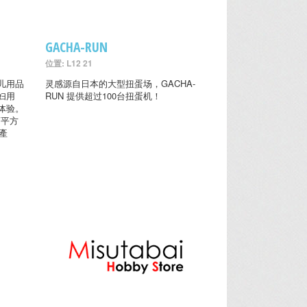
GACHA-RUN
位置: L12 21
儿用品
灵感源自日本的大型扭蛋场，GACHA-
妇用
RUN 提供超过100台扭蛋机！
体验。
万平方
產