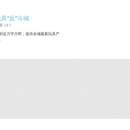
玩具“反”斗城
: L9 1
积近万平方呎，提供全城最新玩具产
。