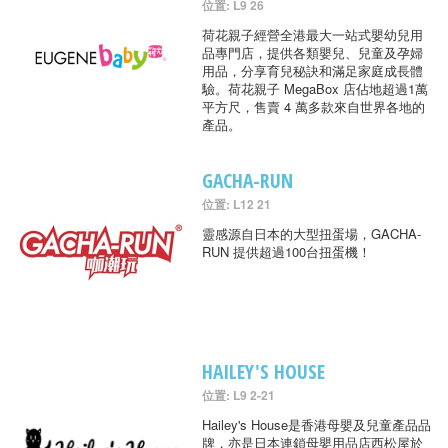
位置: L9 26
荷花親子經營全港最大一站式嬰幼兒用
品專門店，提供各類嬰兒、兒童及孕婦
用品，分享育兒秘訣和滿足家庭成長體
驗。荷花親子 MegaBox 店佔地超過1萬
平方尺，售賣 4 萬多款來自世界各地的
產品。
GACHA-RUN
位置: L12 21
靈感源自日本的大型扭蛋場，GACHA-
RUN 提供超過100台扭蛋機！
HAILEY'S HOUSE
位置: L9 2-21
Hailey's House是香港母嬰及兒童產品品
牌，亦是日本連鎖母嬰用品店西松屋於