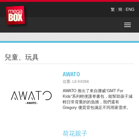
繁
|
簡
|
ENG
Toggle
naviga
兒童、玩具
AWATO
位置: L9 KIOSK
AWATO 推出了來自挪威“GMT For
Kids”系列輕便護脊書包，能幫助孩子減
輕日常背重的的負擔，我們還有
Gregory 優質背包滿足不同用家需求。
荷花親子