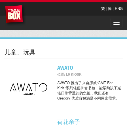
繁
|
簡
|
ENG
Toggle
naviga
儿童、玩具
AWATO
位置: L9 KIOSK
AWATO 推出了来自挪威“GMT For
Kids”系列轻便护脊书包，能帮助孩子减
轻日常背重的的负担，我们还有
Gregory 优质背包满足不同用家需求。
荷花亲子