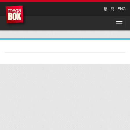
繁
|
簡
|
ENG
Toggle
naviga