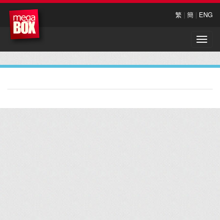
繁
|
簡
|
ENG
Toggle
naviga