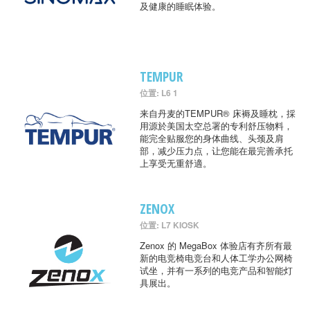
及健康的睡眠体验。
TEMPUR
位置: L6 1
来自丹麦的TEMPUR® 床褥及睡枕，採
用源於美国太空总署的专利舒压物料，
能完全贴服您的身体曲线、头颈及肩
部，减少压力点，让您能在最完善承托
上享受无重舒適。
ZENOX
位置: L7 KIOSK
Zenox 的 MegaBox 体验店有齐所有最
新的电竞椅电竞台和人体工学办公网椅
试坐，并有一系列的电竞产品和智能灯
具展出。