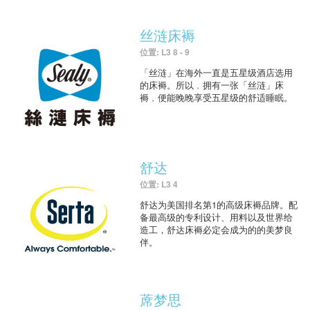
丝涟床褥
位置: L3 8 - 9
「丝涟」在海外一直是五星级酒店选用
的床褥。所以﹐拥有一张「丝涟」床
褥﹐便能晚晚享受五星级的舒适睡眠。
舒达
位置: L3 4
舒达为美国排名第1的高级床褥品牌。配
备最高级的专利设计、用料以及世界给
造工，舒达床褥必定会成为的的美梦良
伴。
蓆梦思