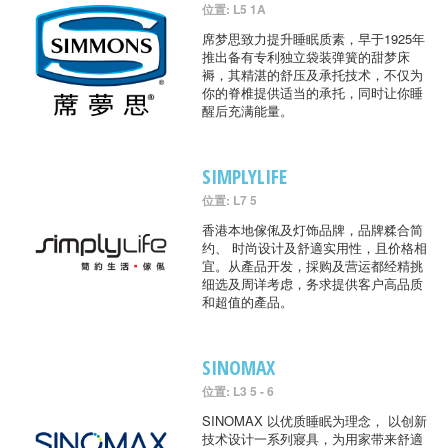
位置: L5 1A
席梦思致力提升睡眠质素，早于1925年
推出备有专利独立袋装弹簧的甜梦床
褥，其精湛的舒压及承托技术，不仅为
你的脊椎提供适当的承托，同时让你睡
醒后充满能量。
SIMPLYLIFE
位置: L7 5
香港本地傢俬及灯饰品牌，品牌糅合简
约、 时尚设计及舒適实用性，且价格相
宜。从產品开发，採购及营运都经精挑
细选及周详考虑，务求提供客户高品质
和超值的產品。
SINOMAX
位置: L3 5 - 6
SINOMAX 以优质睡眠为理念， 以创新
技术设计一系列寢具，为用家带来舒適