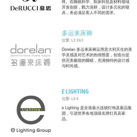
终。在睡眠科学、制床科技及材料领域
开发创新，戮力深耕，设计多元化的寝
具，务必满足客人不同的需求。
多运来床褥
位置: L3 2&3
Dorelan 多运来床褥运用意大利天生的美
学灵感及对艺术的热情態度，创造出提
供完美极致的睡眠，充满独特的设计感
与时尚感。
E LIGHTING
位置: L5 6
e Lighting 是全港最大连锁灯饰及家品集
团，引进世界各地顶级名牌灯具及家
品。