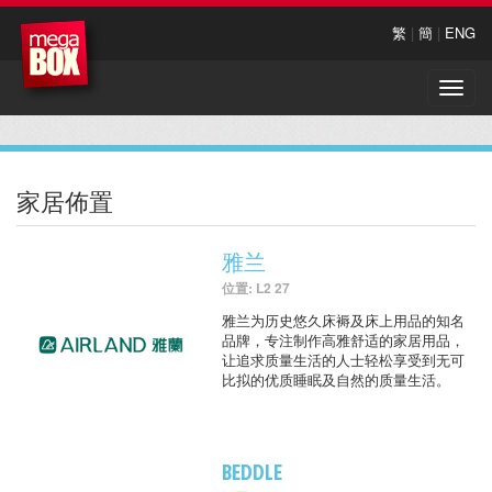
繁
|
簡
|
ENG
Toggle
naviga
家居佈置
雅兰
位置: L2 27
雅兰为历史悠久床褥及床上用品的知名
品牌，专注制作高雅舒适的家居用品，
让追求质量生活的人士轻松享受到无可
比拟的优质睡眠及自然的质量生活。
BEDDLE