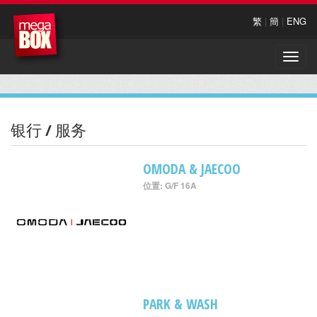
繁
|
簡
|
ENG
Toggle
naviga
银行 / 服务
OMODA & JAECOO
位置: G/F 16A
PARK & WASH