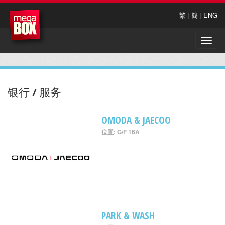
繁
|
簡
|
ENG
Toggle
naviga
银行 / 服务
OMODA & JAECOO
位置: G/F 16A
PARK & WASH