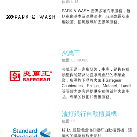
位置: L 15
PARK & WASH 提供多項汽車服務，包
括車廂基本及深層清潔、玻璃防霧及車
廂殺菌、擋風玻璃加固膜等服務。
夾萬王
位置: L5 KIOSK
夾萬王是一家集研製，生產，銷售各種
類型保險箱及防盜系統產品的專業企
業，集團旗下品牌夾萬王Safegear、
Chubbsafes、Philips、Metacel、Lucell
等等致力為客戶提供多種優質的夾萬產
品、專業的技術和售後服務。
渣打銀行自動櫃員機
位置: L3
於 L3 最新增設渣打銀行自動櫃員機，讓
顧客的購物旅程更便利