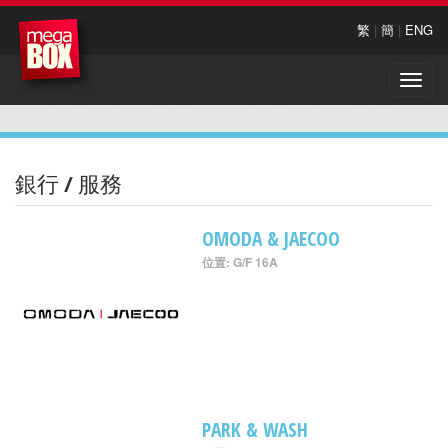
繁
|
簡
|
ENG
Toggle
naviga
銀行 / 服務
OMODA & JAECOO
位置: G/F 16A
PARK & WASH