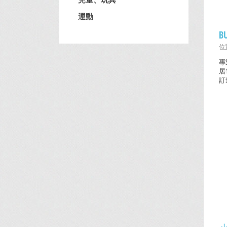
運動
B
位置
專
居
訂