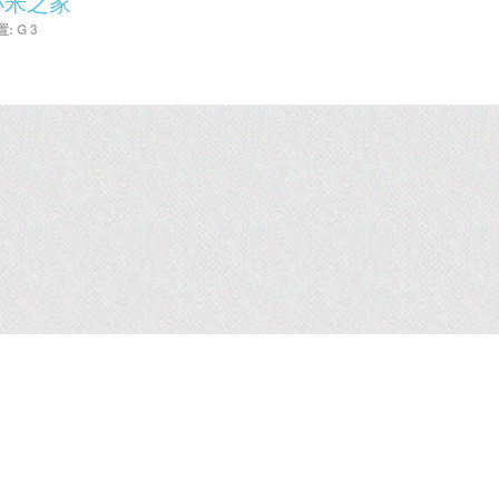
小米之家
: G 3
租務資料
/
企業廣場5期寫字樓
/
就業機會
/
聯絡我們
/
免責條款
/
網站地圖
/
個
2026嘉里建設有限公司版權所有