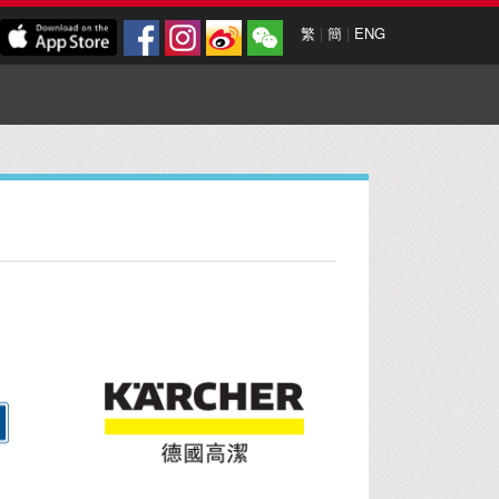
繁
|
簡
|
ENG