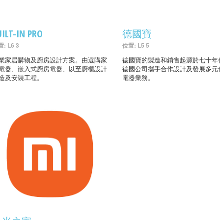
UILT-IN PRO
德國寶
: L6 3
位置: L5 5
業家居購物及廚房設計方案。由選購家
德國寶的製造和銷售起源於七十年
電器、嵌入式廚房電器、以至廚櫃設計
德國公司攜手合作設計及發展多元
造及安裝工程。
電器業務。