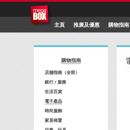
主頁
推廣及優惠
購物指南
購物指南
店舖指南（全部）
銀行 / 服務
生活百貨
電子產品
時尚服飾
家居佈置
兒童、玩具