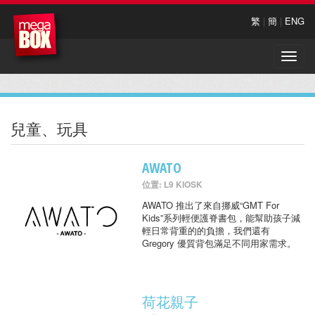
繁
|
簡
|
ENG
Toggle
naviga
兒童、玩具
AWATO
位置: L9 KIOSK
AWATO 推出了來自挪威“GMT For
Kids”系列輕便護脊書包，能幫助孩子減
輕日常背重的的負擔，我們還有
Gregory 優質背包滿足不同用家需求。
荷花親子