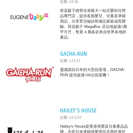
位置: L9 26
荷花親子經營全港最大一站式嬰幼兒用
品專門店，提供各類嬰兒、兒童及孕婦
用品，分享育兒秘訣和滿足家庭成長體
驗。荷花親子 MegaBox 店佔地超過1萬
平方尺，售賣 4 萬多款來自世界各地的
產品。
GACHA-RUN
位置: L12 21
靈感源自日本的大型扭蛋場，GACHA-
RUN 提供超過100台扭蛋機！
HAILEY'S HOUSE
位置: L9 2-21
Hailey's House是香港母嬰及兒童產品品
牌，亦是日本連鎖母嬰用品店西松屋於