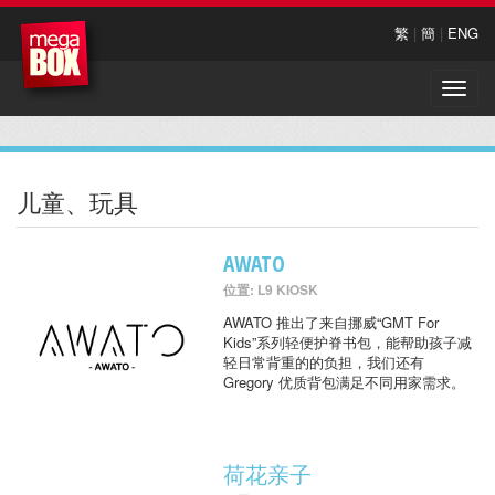
繁
|
簡
|
ENG
Toggle
naviga
儿童、玩具
AWATO
位置: L9 KIOSK
AWATO 推出了来自挪威“GMT For
Kids”系列轻便护脊书包，能帮助孩子减
轻日常背重的的负担，我们还有
Gregory 优质背包满足不同用家需求。
荷花亲子