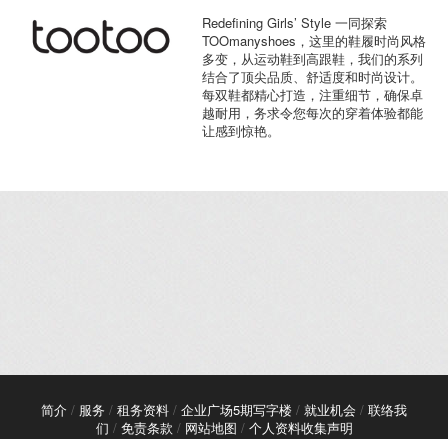
Redefining Girls’ Style 一同探索
TOOmanyshoes，这里的鞋履时尚风格
多变，从运动鞋到高跟鞋，我们的系列
结合了顶尖品质、舒适度和时尚设计。
每双鞋都精心打造，注重细节，确保卓
越耐用，务求令您每次的穿着体验都能
让感到惊艳。
简介
/
服务
/
租务资料
/
企业广场5期写字楼
/
就业机会
/
联络我
们
/
免责条款
/
网站地图
/
个人资料收集声明