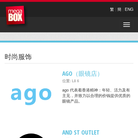
繁
|
簡
|
ENG
Toggle
naviga
时尚服饰
AGO（眼镜店）
位置: L8 6
ago 代表着香港精神：年轻、活力及有
主见，并致力以合理的价钱提供优质的
眼镜产品。
AND ST OUTLET