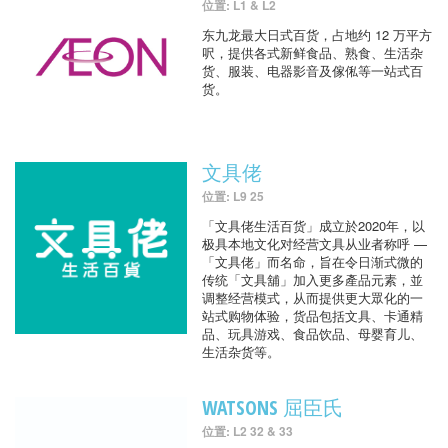
位置: L1 & L2
东九龙最大日式百货，占地约 12 万平方
呎，提供各式新鲜食品、熟食、生活杂
货、服装、电器影音及傢俬等一站式百
货。
文具佬
位置: L9 25
「文具佬生活百货」成立於2020年，以
极具本地文化对经营文具从业者称呼 —
「文具佬」而名命，旨在令日渐式微的
传统「文具舖」加入更多產品元素，並
调整经营模式，从而提供更大眾化的一
站式购物体验，货品包括文具、卡通精
品、玩具游戏、食品饮品、母婴育儿、
生活杂货等。
WATSONS 屈臣氏
位置: L2 32 & 33