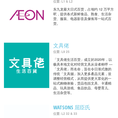
位置: L1 & L2
东九龙最大日式百货，占地约 12 万平方
呎，提供各式新鲜食品、熟食、生活杂
货、服装、电器影音及傢俬等一站式百
货。
文具佬
位置: L9 25
「文具佬生活百货」成立於2020年，以
极具本地文化对经营文具从业者称呼 —
「文具佬」而名命，旨在令日渐式微的
传统「文具舖」加入更多產品元素，並
调整经营模式，从而提供更大眾化的一
站式购物体验，货品包括文具、卡通精
品、玩具游戏、食品饮品、母婴育儿、
生活杂货等。
WATSONS 屈臣氏
位置: L2 32 & 33