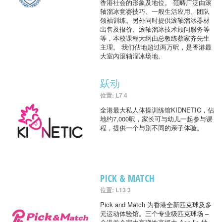
香港社会的形象及地位。 范畴广泛由滚
轴溜冰竞赛技巧、一般生活应用、团队
领袖训练。另外同时提供滚轴溜冰器材
出售及报价、滚轴溜冰技术顾问服务等
等，本校课程大纲由总教练蔡家齐先生
主理。 我们佔地超过两万呎，是香港最
大室內滚轴溜冰场地。
跃动
位置: L7 4
全港最大私人体操训练馆KIDNETIC，佔
地约7,000呎，家长可与幼儿一起参与课
程，提供一个与別不同的亲子体验。
PICK & MATCH
位置: L13 3
Pick and Match 为香港全新匹克球及多
元运动体验馆。三个专业级匹克球场 –