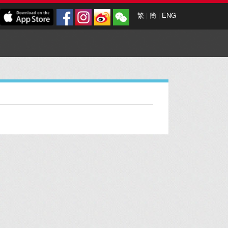
繁
|
簡
|
ENG