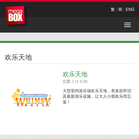
繁
|
簡
|
ENG
Toggle
naviga
欢乐天地
欢乐天地
位置: L12 2-20
大型室內游乐场欢乐天地，有多款怀旧
及最新游乐设施，让大人小朋友乐而忘
返！