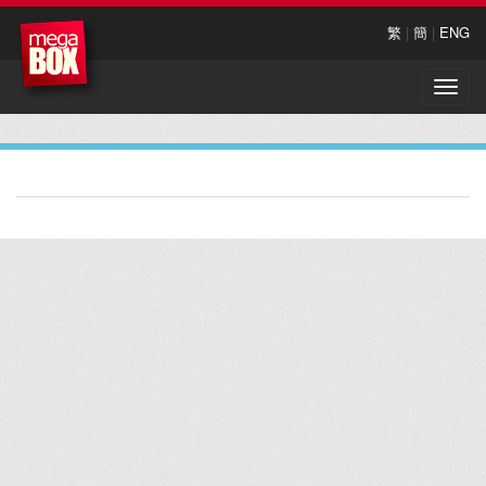
繁
|
簡
|
ENG
Toggle
naviga