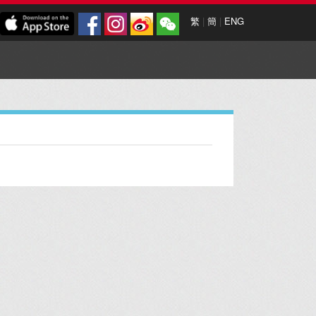
繁
|
簡
|
ENG