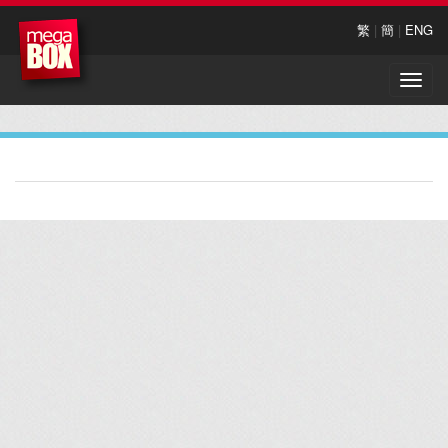
繁
|
簡
|
ENG
Toggle
naviga