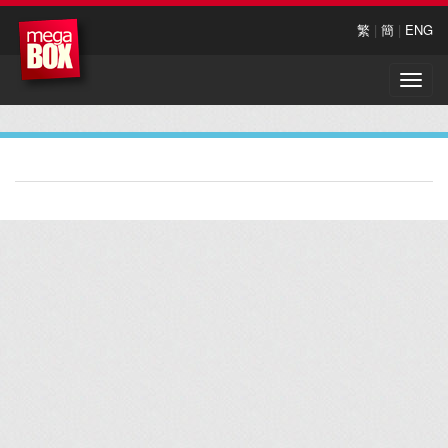
繁
|
簡
|
ENG
Toggle
naviga