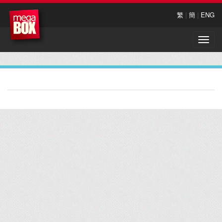
繁
|
簡
|
ENG
Toggle
naviga