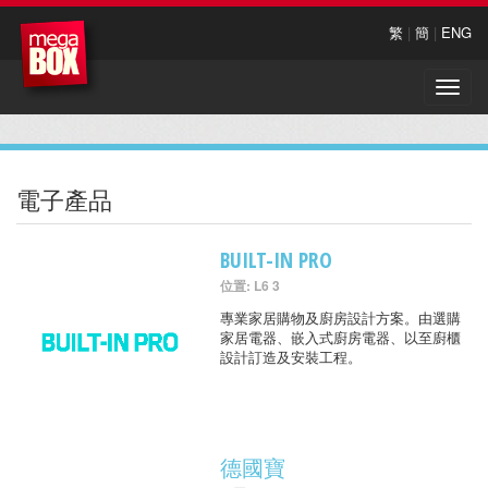
繁
|
簡
|
ENG
Toggle
naviga
電子產品
BUILT-IN PRO
位置: L6 3
專業家居購物及廚房設計方案。由選購
家居電器、嵌入式廚房電器、以至廚櫃
設計訂造及安裝工程。
德國寶