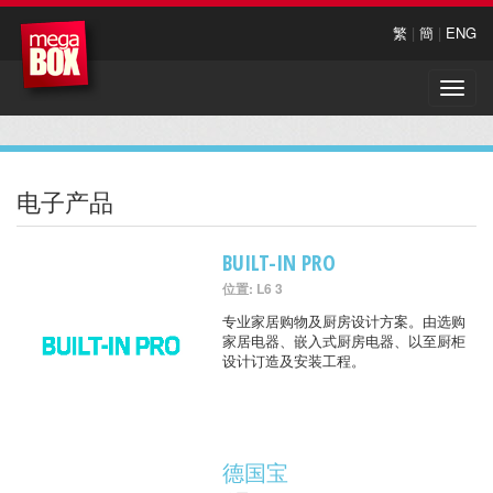
繁
|
簡
|
ENG
Toggle
naviga
电子产品
BUILT-IN PRO
位置: L6 3
专业家居购物及厨房设计方案。由选购
家居电器、嵌入式厨房电器、以至厨柜
设计订造及安装工程。
德国宝