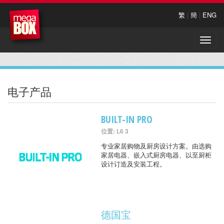
繁
|
簡
|
ENG
Toggle
naviga
电子产品
BUILT-IN PRO
位置: L6 3
专业家居购物及厨房设计方案。由选购
家居电器、嵌入式厨房电器、以至厨柜
设计订造及安装工程。
德国宝