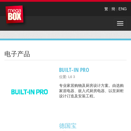
繁
|
簡
|
ENG
Toggle
naviga
电子产品
BUILT-IN PRO
位置: L6 3
专业家居购物及厨房设计方案。由选购
家居电器、嵌入式厨房电器、以至厨柜
设计订造及安装工程。
德国宝