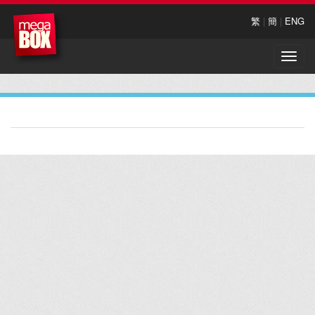
繁
|
簡
|
ENG
Toggle
naviga