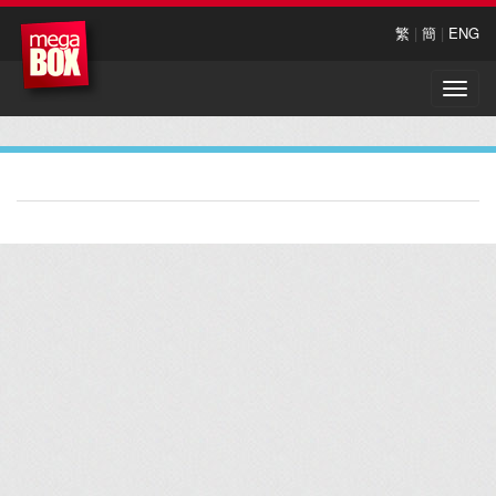
繁
|
簡
|
ENG
Toggle
naviga