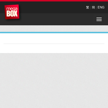
繁
|
簡
|
ENG
Toggle
naviga