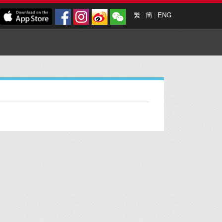
繁
|
簡
|
ENG