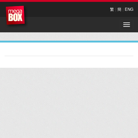
繁
|
簡
|
ENG
Toggle
naviga