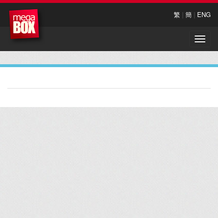
繁
|
簡
|
ENG
Toggle
naviga