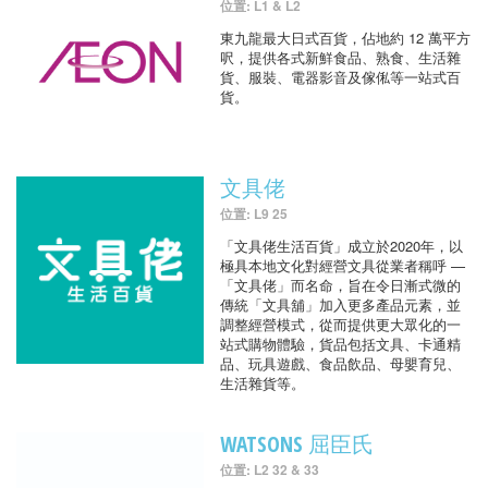
位置: L1 & L2
東九龍最大日式百貨，佔地約 12 萬平方
呎，提供各式新鮮食品、熟食、生活雜
貨、服裝、電器影音及傢俬等一站式百
貨。
文具佬
位置: L9 25
「文具佬生活百貨」成立於2020年，以
極具本地文化對經營文具從業者稱呼 —
「文具佬」而名命，旨在令日漸式微的
傳統「文具舖」加入更多產品元素，並
調整經營模式，從而提供更大眾化的一
站式購物體驗，貨品包括文具、卡通精
品、玩具遊戲、食品飲品、母嬰育兒、
生活雜貨等。
WATSONS 屈臣氏
位置: L2 32 & 33