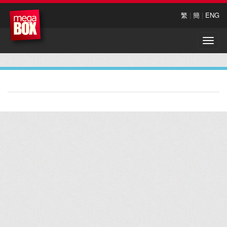
繁
|
簡
|
ENG
Toggle
naviga