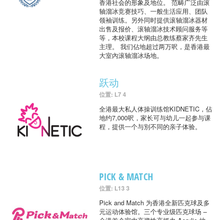
香港社会的形象及地位。 范畴广泛由滚
轴溜冰竞赛技巧、一般生活应用、团队
领袖训练。另外同时提供滚轴溜冰器材
出售及报价、滚轴溜冰技术顾问服务等
等，本校课程大纲由总教练蔡家齐先生
主理。 我们佔地超过两万呎，是香港最
大室內滚轴溜冰场地。
跃动
位置: L7 4
全港最大私人体操训练馆KIDNETIC，佔
地约7,000呎，家长可与幼儿一起参与课
程，提供一个与別不同的亲子体验。
PICK & MATCH
位置: L13 3
Pick and Match 为香港全新匹克球及多
元运动体验馆。三个专业级匹克球场 –