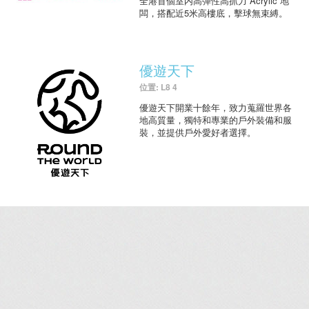
全港首個室内高彈性高抓力 Acrylic 地
闆，搭配近5米高樓底，擊球無束縛。
優遊天下
位置: L8 4
優遊天下開業十餘年，致力蒐羅世界各
地高質量，獨特和專業的戶外裝備和服
裝，並提供戶外愛好者選擇。