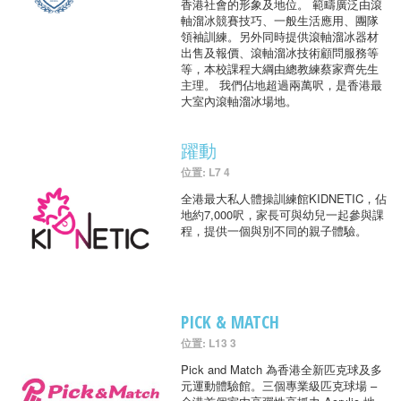
香港社會的形象及地位。 範疇廣泛由滾
軸溜冰競賽技巧、一般生活應用、團隊
領袖訓練。另外同時提供滾軸溜冰器材
出售及報價、滾軸溜冰技術顧問服務等
等，本校課程大綱由總教練蔡家齊先生
主理。 我們佔地超過兩萬呎，是香港最
大室內滾軸溜冰場地。
躍動
位置: L7 4
全港最大私人體操訓練館KIDNETIC，佔
地約7,000呎，家長可與幼兒一起參與課
程，提供一個與別不同的親子體驗。
PICK & MATCH
位置: L13 3
Pick and Match 為香港全新匹克球及多
元運動體驗館。三個專業級匹克球場 –