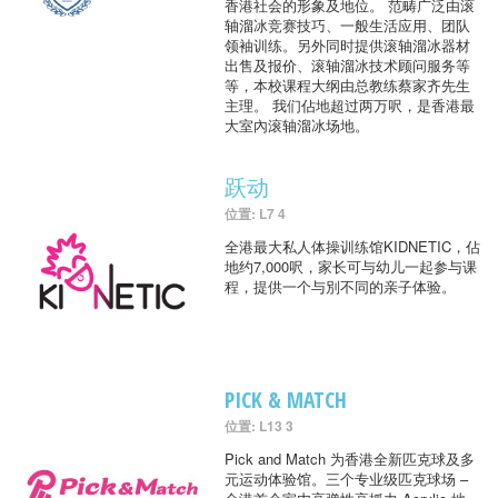
香港社会的形象及地位。 范畴广泛由滚
轴溜冰竞赛技巧、一般生活应用、团队
领袖训练。另外同时提供滚轴溜冰器材
出售及报价、滚轴溜冰技术顾问服务等
等，本校课程大纲由总教练蔡家齐先生
主理。 我们佔地超过两万呎，是香港最
大室內滚轴溜冰场地。
跃动
位置: L7 4
全港最大私人体操训练馆KIDNETIC，佔
地约7,000呎，家长可与幼儿一起参与课
程，提供一个与別不同的亲子体验。
PICK & MATCH
位置: L13 3
Pick and Match 为香港全新匹克球及多
元运动体验馆。三个专业级匹克球场 –