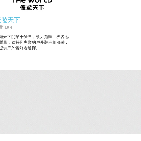
優遊天下
: L8 4
遊天下開業十餘年，致力蒐羅世界各地
質量，獨特和專業的戶外裝備和服裝，
提供戶外愛好者選擇。