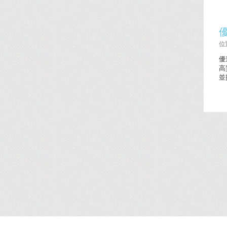
位置
優
高
並