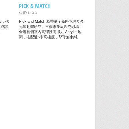
PICK & MATCH
位置: L13 3
C，佔
Pick and Match 為香港全新匹克球及多
參與課
元運動體驗館。三個專業級匹克球場 –
。
全港首個室内高彈性高抓力 Acrylic 地
闆，搭配近5米高樓底，擊球無束縛。