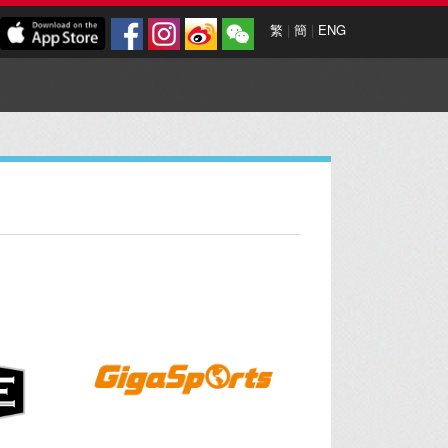
繁
|
簡
|
ENG