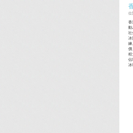
位置
香
動
社
冰
練
價
程
佔
冰