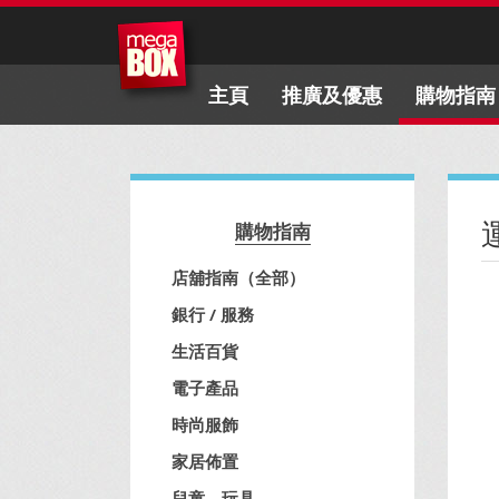
主頁
推廣及優惠
購物指南
購物指南
店舖指南（全部）
銀行 / 服務
生活百貨
電子產品
時尚服飾
家居佈置
兒童、玩具