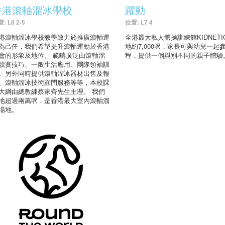
香港滾軸溜冰學校
躍動
: L8 2-5
位置: L7 4
港滾軸溜冰學校教學致力於推廣滾軸運
全港最大私人體操訓練館KIDNETI
為己任，我們希望提升滾軸運動於香港
地約7,000呎，家長可與幼兒一起
會的形象及地位。 範疇廣泛由滾軸溜
程，提供一個與別不同的親子體驗
競賽技巧、一般生活應用、團隊領袖訓
。另外同時提供滾軸溜冰器材出售及報
、滾軸溜冰技術顧問服務等等，本校課
大綱由總教練蔡家齊先生主理。 我們
地超過兩萬呎，是香港最大室內滾軸溜
場地。