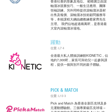
香港社會的形象及地位。 範疇廣泛由滾
軸溜冰競賽技巧、一般生活應用、團隊
領袖訓練。另外同時提供滾軸溜冰器材
出售及報價、滾軸溜冰技術顧問服務等
等，本校課程大綱由總教練蔡家齊先生
主理。 我們佔地超過兩萬呎，是香港最
大室內滾軸溜冰場地。
躍動
位置: L7 4
全港最大私人體操訓練館KIDNETIC，佔
地約7,000呎，家長可與幼兒一起參與課
程，提供一個與別不同的親子體驗。
PICK & MATCH
位置: L13 3
Pick and Match 為香港全新匹克球及多
元運動體驗館。三個專業級匹克球場 –