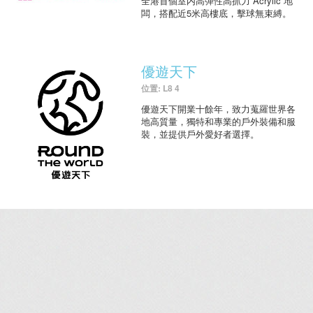
全港首個室内高彈性高抓力 Acrylic 地
闆，搭配近5米高樓底，擊球無束縛。
優遊天下
位置: L8 4
優遊天下開業十餘年，致力蒐羅世界各
地高質量，獨特和專業的戶外裝備和服
裝，並提供戶外愛好者選擇。