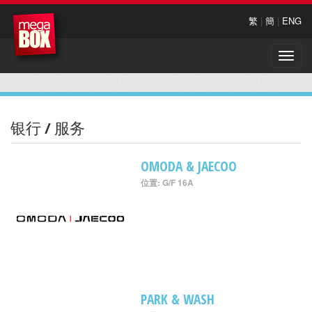
繁
|
簡
|
ENG
Toggle
naviga
银行 / 服务
OMODA & JAECOO
位置: G/F 16A
PARK & WASH