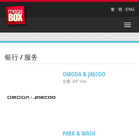
繁
|
簡
|
ENG
Toggle
naviga
银行 / 服务
OMODA & JAECOO
位置: G/F 16A
PARK & WASH