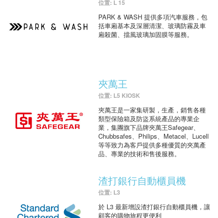
位置: L 15
PARK & WASH 提供多項汽車服務，包
括車廂基本及深層清潔、玻璃防霧及車
廂殺菌、擋風玻璃加固膜等服務。
夾萬王
位置: L5 KIOSK
夾萬王是一家集研製，生產，銷售各種
類型保險箱及防盜系統產品的專業企
業，集團旗下品牌夾萬王Safegear、
Chubbsafes、Philips、Metacel、Lucell
等等致力為客戶提供多種優質的夾萬產
品、專業的技術和售後服務。
渣打銀行自動櫃員機
位置: L3
於 L3 最新增設渣打銀行自動櫃員機，讓
顧客的購物旅程更便利