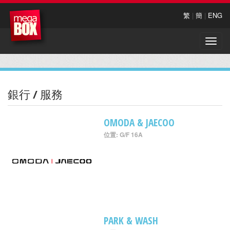
繁
|
簡
|
ENG
Toggle
naviga
銀行 / 服務
OMODA & JAECOO
位置: G/F 16A
PARK & WASH