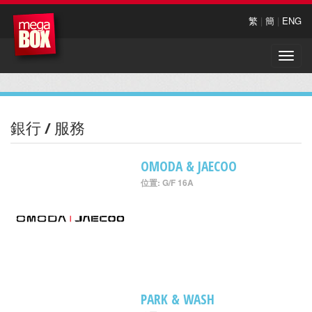
繁
|
簡
|
ENG
Toggle
naviga
銀行 / 服務
OMODA & JAECOO
位置: G/F 16A
PARK & WASH