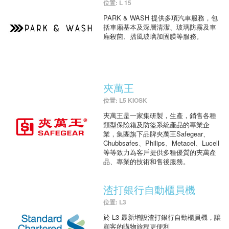
位置: L 15
PARK & WASH 提供多項汽車服務，包
括車廂基本及深層清潔、玻璃防霧及車
廂殺菌、擋風玻璃加固膜等服務。
夾萬王
位置: L5 KIOSK
夾萬王是一家集研製，生產，銷售各種
類型保險箱及防盜系統產品的專業企
業，集團旗下品牌夾萬王Safegear、
Chubbsafes、Philips、Metacel、Lucell
等等致力為客戶提供多種優質的夾萬產
品、專業的技術和售後服務。
渣打銀行自動櫃員機
位置: L3
於 L3 最新增設渣打銀行自動櫃員機，讓
顧客的購物旅程更便利