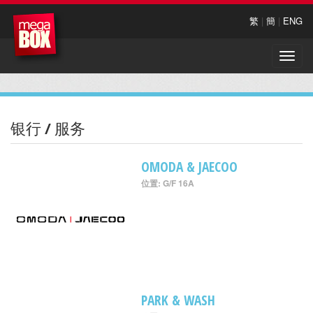
繁
|
簡
|
ENG
Toggle
naviga
银行 / 服务
OMODA & JAECOO
位置: G/F 16A
PARK & WASH